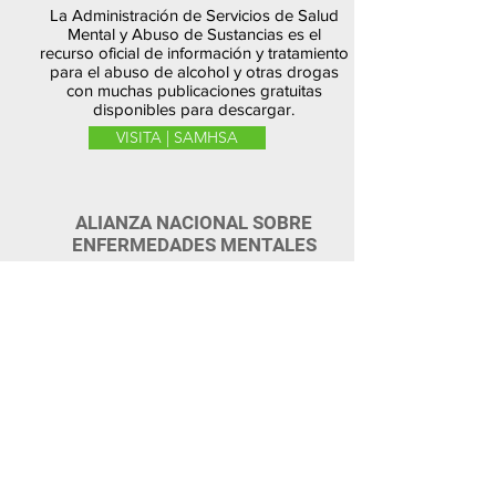
La Administración de Servicios de Salud
Mental y Abuso de Sustancias es el
recurso oficial de información y tratamiento
para el abuso de alcohol y otras drogas
con muchas publicaciones gratuitas
disponibles para descargar.
VISITA | SAMHSA
ALIANZA NACIONAL SOBRE
ENFERMEDADES MENTALES
La Alianza Nacional sobre Enfermedades
Mentales es un recurso de autoayuda de
salud mental para familias e individuos con
información precisa sobre los trastornos
de salud mental comunes.
VISITA | NAMI
SALUD MENTAL Y TU VISIÓN